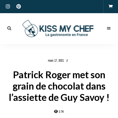
Actualités
gastronomiques
Kiss
et
recettes
My
mars 17, 2021
Chef
Patrick Roger met son
grain de chocolat dans
l’assiette de Guy Savoy !
3.7K