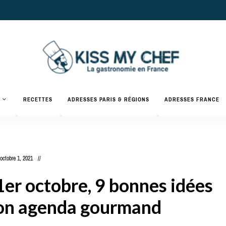
Actualités
gastronomiques
Kiss
RECETTES
ADRESSES PARIS & RÉGIONS
ADRESSES FRANCE
et
recettes
My
Chef
octobre 1, 2021
er octobre, 9 bonnes idées
son agenda gourmand