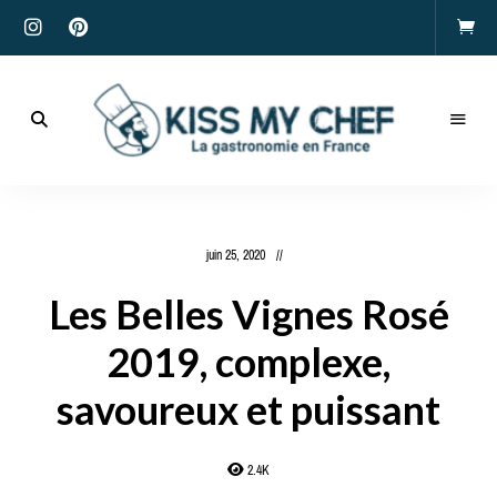
Actualités
gastronomiques
Kiss
et
recettes
My
juin 25, 2020
Chef
Les Belles Vignes Rosé
2019, complexe,
savoureux et puissant
2.4K