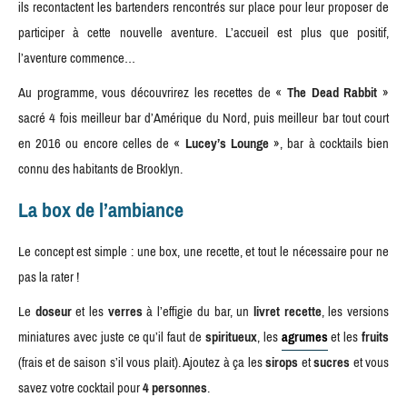
ils recontactent les bartenders rencontrés sur place pour leur proposer de
participer à cette nouvelle aventure. L’accueil est plus que positif,
l’aventure commence…
Au programme, vous découvrirez les recettes de «
The Dead Rabbit
»
sacré 4 fois meilleur bar d’Amérique du Nord, puis meilleur bar tout court
en 2016 ou encore celles de «
Lucey’s Lounge
», bar à cocktails bien
connu des habitants de Brooklyn.
La box de l’ambiance
Le concept est simple : une box, une recette, et tout le nécessaire pour ne
pas la rater !
Le
doseur
et les
verres
à l’effigie du bar, un
livret recette
, les versions
miniatures avec juste ce qu’il faut de
spiritueux
, les
agrumes
et les
fruits
(frais et de saison s’il vous plait). Ajoutez à ça les
sirops
et
sucres
et vous
savez votre cocktail pour
4 personnes
.