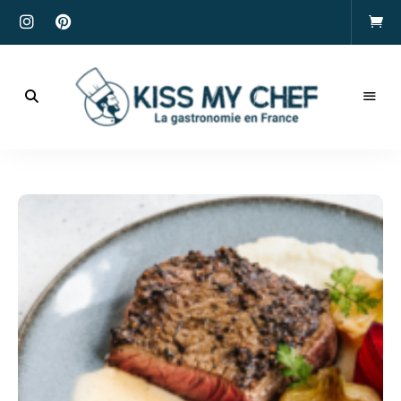
Actualités
gastronomiques
Kiss
et
recettes
My
Chef