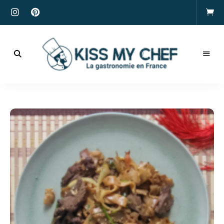
Actualités
gastronomiques
Kiss
et
recettes
My
Chef