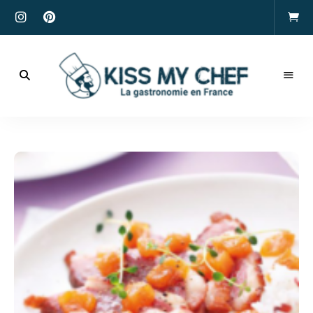
Actualités
gastronomiques
Kiss
et
recettes
My
Chef