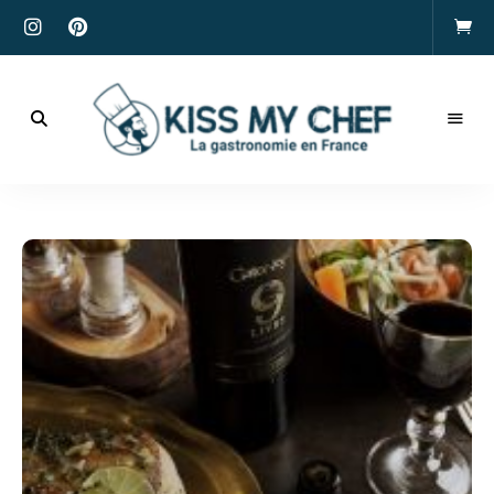
Actualités
gastronomiques
Kiss
et
recettes
My
Chef