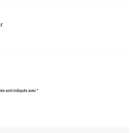
er
res sont indiqués avec
*