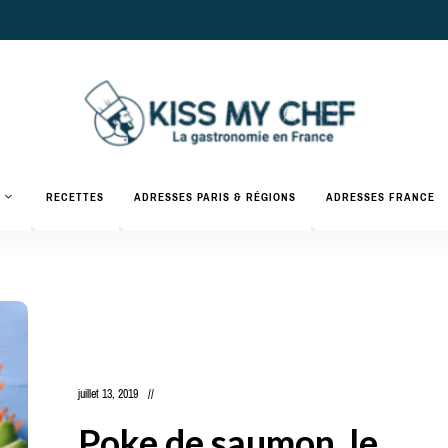
Actualités
gastronomiques
Kiss
RECETTES
ADRESSES PARIS & RÉGIONS
ADRESSES FRANCE
et
recettes
My
Chef
juillet 13, 2019
Poke de saumon, le