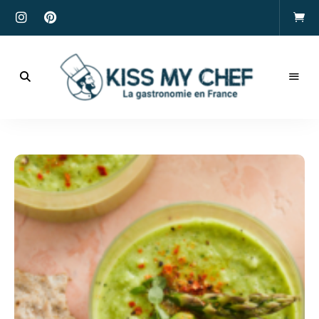
Actualités
gastronomiques
Kiss
et
recettes
My
Chef