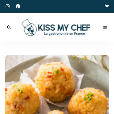
Actualités
gastronomiques
Kiss
et
recettes
My
Chef