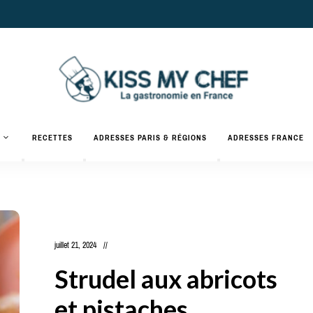
Actualités
gastronomiques
Kiss
RECETTES
ADRESSES PARIS & RÉGIONS
ADRESSES FRANCE
et
recettes
My
Chef
juillet 21, 2024
Strudel aux abricots
et pistaches