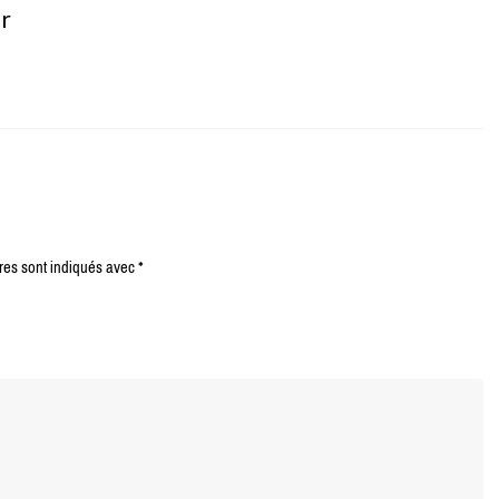
er
res sont indiqués avec
*