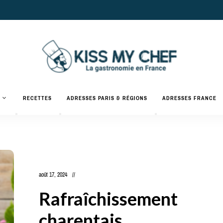
Actualités
gastronomiques
Kiss
RECETTES
ADRESSES PARIS & RÉGIONS
ADRESSES FRANCE
et
recettes
My
Chef
août 17, 2024
Rafraîchissement
charentais