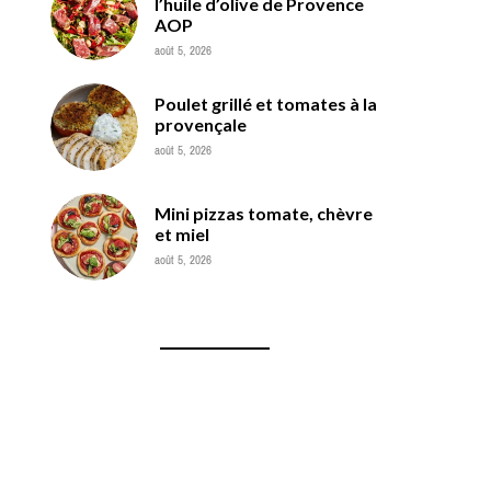
l’huile d’olive de Provence
AOP
août 5, 2026
Poulet grillé et tomates à la
provençale
août 5, 2026
Mini pizzas tomate, chèvre
et miel
août 5, 2026