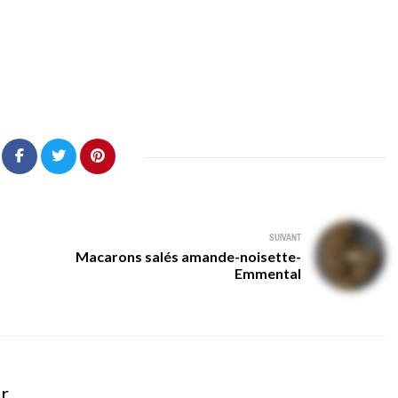
SUIVANT
Macarons salés amande-noisette-
Emmental
er