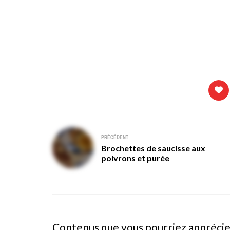
Navigation
PRÉCÉDENT
Brochettes de saucisse aux
de
poivrons et purée
l’article
Contenus que vous pourriez appréci