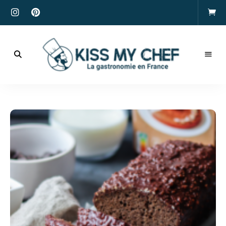
Actualités
gastronomiques
Kiss
et
recettes
My
Chef