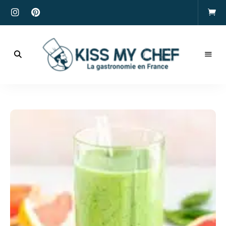
Actualités
gastronomiques
Kiss
et
recettes
My
Chef