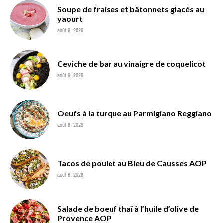
Soupe de fraises et bâtonnets glacés au
yaourt
août 6, 2026
Ceviche de bar au vinaigre de coquelicot
août 6, 2026
Oeufs à la turque au Parmigiano Reggiano
août 6, 2026
Tacos de poulet au Bleu de Causses AOP
août 6, 2026
Salade de boeuf thaï à l’huile d’olive de
Provence AOP