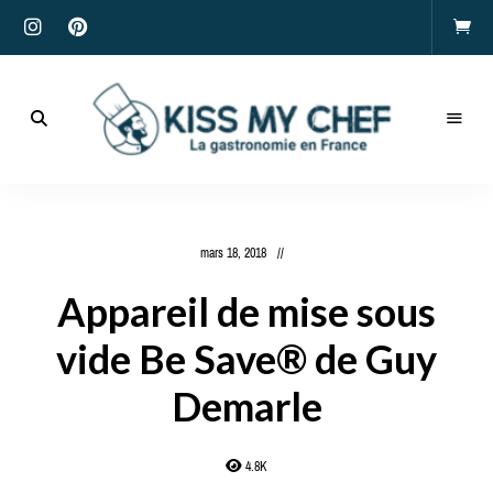
Actualités
gastronomiques
Kiss
et
recettes
My
mars 18, 2018
Chef
Appareil de mise sous
vide Be Save® de Guy
Demarle
4.8K