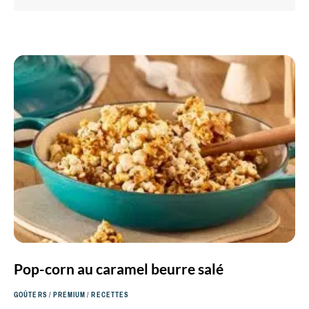
une
SEA
recette
Pop-corn au caramel beurre salé
GOÛTERS
/
PREMIUM
/
RECETTES