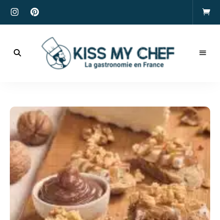
Actualités
gastronomiques
Kiss
et
recettes
My
Chef