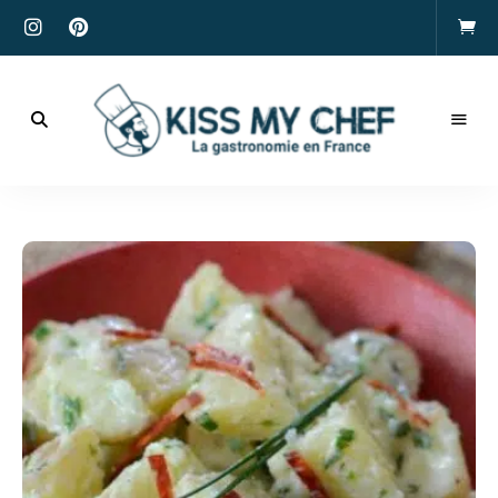
Actualités
gastronomiques
Kiss
et
recettes
My
Chef