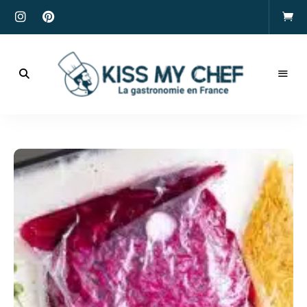
Actualités
gastronomiques
Kiss
et
recettes
My
Chef