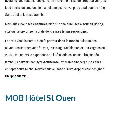
riverains, une réception/épicerie, un marché bio issu de coopératives, des
food trucks, un ciné en plein air et une scène live, pas banal pour un hôtel.
Sans oublier le restaurant bar !
Mais aussi pour ses
chambres
bien sûr, chaleureuses à souhait, lit king-
size qui se prolongent sur de délicieuses
terrasses-jardins
.
Les MOB hôtels seront bientôt
partout dans le monde
puisque des
ouvertures sont prévues à Lyon, Pittsburg, Washington et Los Angeles en
2020. Une nouvelle expérience de l’hôtellerie est en marche, menée
tambours battants par
Cyril Aouizerate
(ex-Mama Shelter) et ses amis
entrepreneurs
M
ichel
R
eybier,
S
teve
C
ase et
G
lyn
A
eppel et le designer
P
hilippe
S
tarck
.
MOB Hôtel St Ouen