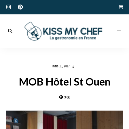
Actualités
gastronomiques
Kiss
et
recettes
My
mars 15, 2017
Chef
MOB Hôtel St Ouen
3.6K