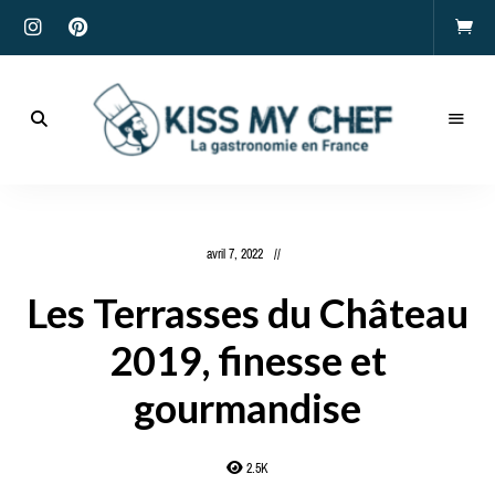
Actualités
gastronomiques
Kiss
et
recettes
My
avril 7, 2022
Chef
Les Terrasses du Château
2019, finesse et
gourmandise
2.5K