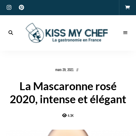
Actualités
gastronomiques
Kiss
et
recettes
My
mars 29, 2021
Chef
La Mascaronne rosé
2020, intense et élégant
4.3K