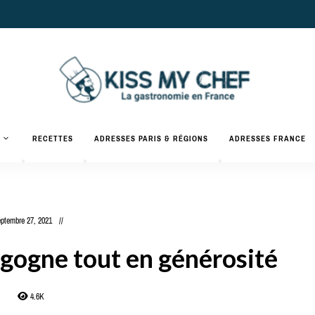
Actualités
gastronomiques
Kiss
RECETTES
ADRESSES PARIS & RÉGIONS
ADRESSES FRANCE
et
recettes
My
Chef
ptembre 27, 2021
rgogne tout en générosité
4.6K