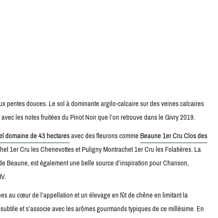
aux pentes douces. Le sol à dominante argilo-calcaire sur des veines calcaires
 avec les notes fruitées du Pinot Noir que l’on retrouve dans le Givry 2019.
el domaine de 43 hectares
avec des fleurons comme
Beaune 1er Cru Clos des
 1er Cru les Chenevottes et Puligny Montrachet 1er Cru les Folatières. La
e de Beaune, est également une belle source d’inspiration pour Chanson,
IV.
s au cœur de l’appellation et un élevage en fût de chêne en limitant la
e subtile et s’associe avec les arômes gourmands typiques de ce millésime. En