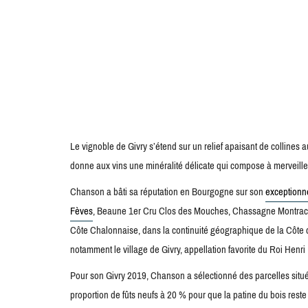
Le vignoble de Givry s’étend sur un relief apaisant de collines 
donne aux vins une minéralité délicate qui compose à merveille
Chanson a bâti sa réputation en Bourgogne sur son
exceptionn
Fèves
, Beaune 1er Cru Clos des Mouches, Chassagne Montrachet
Côte Chalonnaise, dans la continuité géographique de la Côt
notamment le village de Givry, appellation favorite du Roi Henri 
Pour son Givry 2019, Chanson a sélectionné des parcelles située
proportion de fûts neufs à 20 % pour que la patine du bois rest