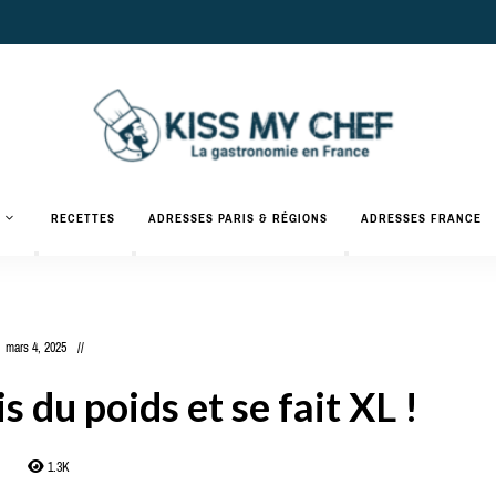
Actualités
gastronomiques
Kiss
RECETTES
ADRESSES PARIS & RÉGIONS
ADRESSES FRANCE
et
recettes
My
Chef
mars 4, 2025
s du poids et se fait XL !
1.3K