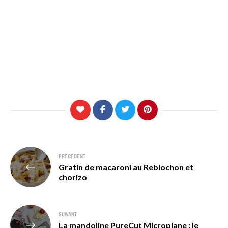
Navigation
PRÉCÉDENT
Gratin de macaroni au Reblochon et
de
chorizo
l’article
SUIVANT
La mandoline PureCut Microplane : le