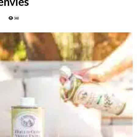
envies
348