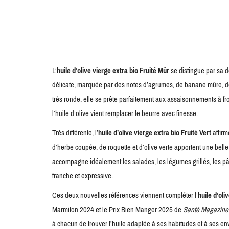
L’
huile d’olive vierge extra bio Fruité Mûr
se distingue par sa d
délicate, marquée par des notes d’agrumes, de banane mûre, de f
très ronde, elle se prête parfaitement aux assaisonnements à fr
l’huile d’olive vient remplacer le beurre avec finesse.
Très différente, l’
huile d’olive vierge extra bio Fruité Vert
affirm
d’herbe coupée, de roquette et d’olive verte apportent une bel
accompagne idéalement les salades, les légumes grillés, les pât
franche et expressive.
Ces deux nouvelles références viennent compléter l’
huile d’oli
Marmiton 2024 et le Prix Bien Manger 2025 de
Santé Magazine
à chacun de trouver l’huile adaptée à ses habitudes et à ses en