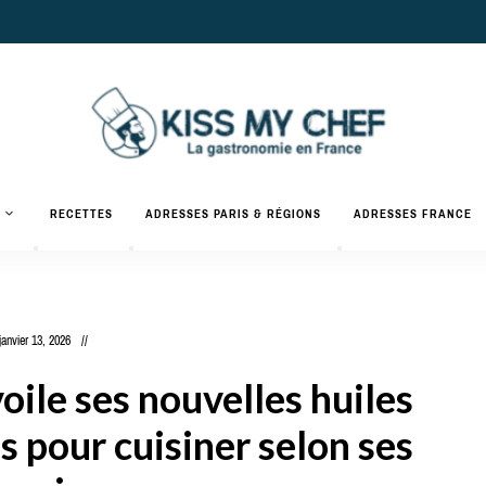
Actualités
gastronomiques
Kiss
RECETTES
ADRESSES PARIS & RÉGIONS
ADRESSES FRANCE
et
recettes
My
Chef
janvier 13, 2026
oile ses nouvelles huiles
ils pour cuisiner selon ses