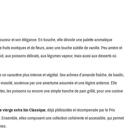
ouceur et son élégance. En bouche, elle dévoile une palette aromatique
ruits exotiques et de fleurs, avec une touche subtile de vanille. Peu amère et
oid, aux poissons délicats, aux légumes vapeur, mais aussi aux desserts où
e un caractère plus intense et végétal. Ses arômes d’amande fraîche, de basilic,
le vivacité, soutenue par une amertume assumée et une légère ardence. Elle
es, les poissons ou encore une simple tranche de pain grillé, pour une cuisine
ve vierge extra bio Classique
, déjà plébiscitée et récompensée par le Prix
. Ensemble, elles composent une collection cohérente et accessible, qui permet
vies.