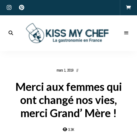
Actualités
gastronomiques
Kiss
et
recettes
My
mars 1, 2019
Chef
Merci aux femmes qui
ont changé nos vies,
merci Grand’ Mère !
3.3K