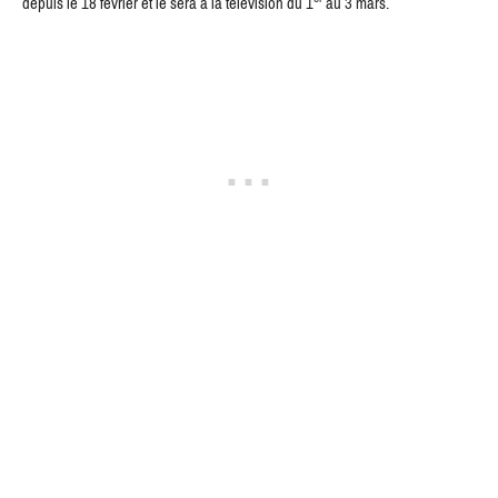
depuis le 18 février et le sera à la télévision du 1
au 3 mars.