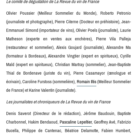
Le comité de dégustation de La Revue du vin de France
Olivier Poussier (Meilleur Sommelier du Monde), Roberto Petronio
(journaliste et photographe), Pierre Citerne (Docteur en préhistoire), Jean-
Emmanuel Simond (importateur de vins), Olivier Poels (journaliste), Laurie
Matheson (experte en ventes aux enchères), Pierre Vila Palleja
(restaurateur et sommelier), Alexis Goujard (journaliste), Alexandre Ma
(formateur à Bordeaux), Alexandre Vingtier (expert en spiritueux), Cyrille
Mald (expert en spiritueux), Christian Martray (sommelier), Jean-Baptiste
Thial de Bordenave (juriste du vin), Pierre Casamayor (œnologue et
écrivain), Caroline Furstoss (sommelière),
Romain Iltis
(Meilleur Sommelier
de France) et Karine Valentin (journaliste).
Les journalistes et chroniqueurs de La Revue du vin de France
Denis Saverot (Directeur de le rédaction), Jérôme Baudouin, Baptiste
Charbonnel, Hakim Bendaoud,
Pascaline Lepeltier
, Geoffrey Avé, Fabrizio
Bucella, Philippe de Cantenac, Béatrice Delamotte, Fabien Humbert,