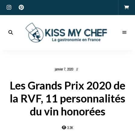
Actualités
gastronomiques
Kiss
et
recettes
My
janvier 7, 2020
Chef
Les Grands Prix 2020 de
la RVF, 11 personnalités
du vin honorées
3.3K