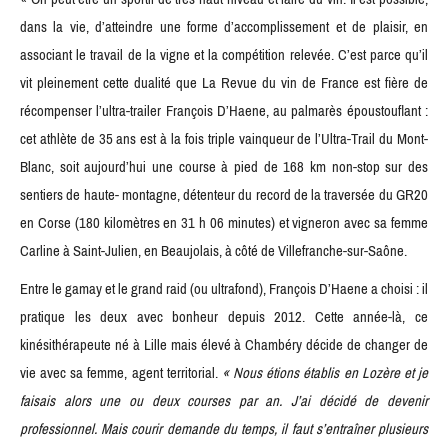
dans la vie, d’atteindre une forme d’accomplissement et de plaisir, en
associant le travail de la vigne et la compétition relevée. C’est parce qu’il
vit pleinement cette dualité que La Revue du vin de France est fière de
récompenser l’ultra-trailer François D’Haene, au palmarès époustouflant :
cet athlète de 35 ans est à la fois triple vainqueur de l’Ultra-Trail du Mont-
Blanc, soit aujourd’hui une course à pied de 168 km non-stop sur des
sentiers de haute- montagne, détenteur du record de la traversée du GR20
en Corse (180 kilomètres en 31 h 06 minutes) et vigneron avec sa femme
Carline à Saint-Julien, en Beaujolais, à côté de Villefranche-sur-Saône.
Entre le gamay et le grand raid (ou ultrafond), François D’Haene a choisi : il
pratique les deux avec bonheur depuis 2012. Cette année-là, ce
kinésithérapeute né à Lille mais élevé à Chambéry décide de changer de
vie avec sa femme, agent territorial.
« Nous étions établis en Lozère et je
faisais alors une ou deux courses par an. J’ai décidé de devenir
professionnel. Mais courir demande du temps, il faut s’entraî
ner plusieurs