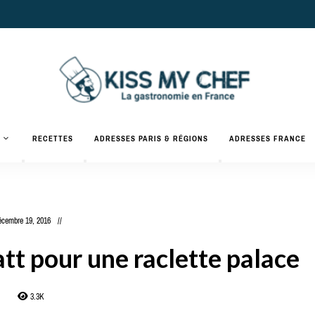
Actualités
gastronomiques
Kiss
RECETTES
ADRESSES PARIS & RÉGIONS
ADRESSES FRANCE
et
recettes
My
Chef
écembre 19, 2016
tt pour une raclette palace
3.3K