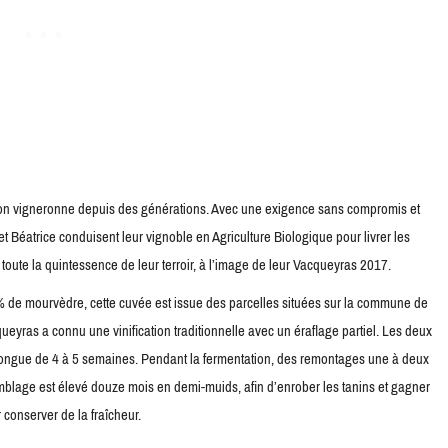
ition vigneronne depuis des générations. Avec une exigence sans compromis et
 Béatrice conduisent leur vignoble en Agriculture Biologique pour livrer les
 toute la quintessence de leur terroir, à l’image de leur Vacqueyras 2017.
de mourvèdre, cette cuvée est issue des parcelles situées sur la commune de
eyras a connu une vinification traditionnelle avec un éraflage partiel. Les deux
 longue de 4 à 5 semaines. Pendant la fermentation, des remontages une à deux
ssemblage est élevé douze mois en demi-muids, afin d’enrober les tanins et gagner
 conserver de la fraîcheur.