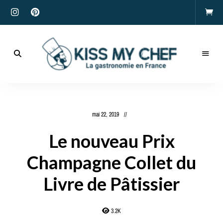
Actualités
gastronomiques
Kiss
et
recettes
My
mai 22, 2019
Chef
Le nouveau Prix
Champagne Collet du
Livre de Pâtissier
3.2K