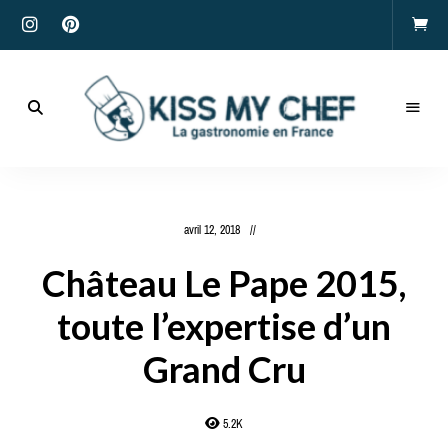
Actualités
gastronomiques
Kiss
et
recettes
My
avril 12, 2018
Chef
Château Le Pape 2015,
toute l’expertise d’un
Grand Cru
5.2K