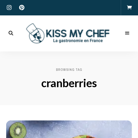
Actualités
gastronomiques
Kiss
et
recettes
My
BROWSING TAG
Chef
cranberries