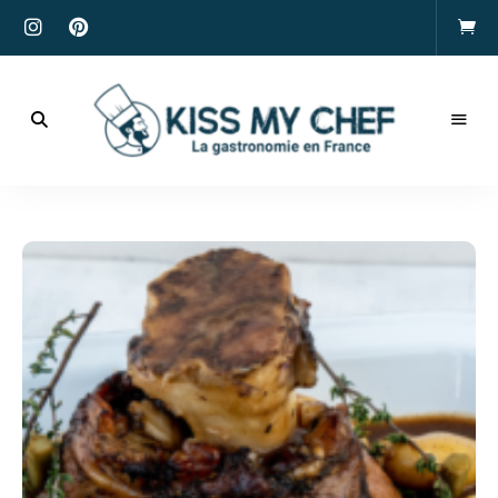
Actualités
gastronomiques
Kiss
et
recettes
My
Chef