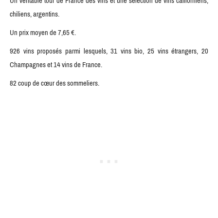
Un véritable tour de France des vins et une sélection de vins californiens,
chiliens, argentins.
Un prix moyen de 7,65 €.
926 vins proposés parmi lesquels, 31 vins bio, 25 vins étrangers, 20
Champagnes et 14 vins de France.
82 coup de cœur des sommeliers.