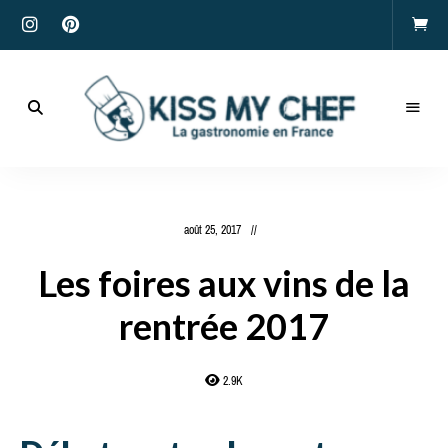
Actualités
gastronomiques
Kiss
et
recettes
My
août 25, 2017
Chef
Les foires aux vins de la
rentrée 2017
2.9K