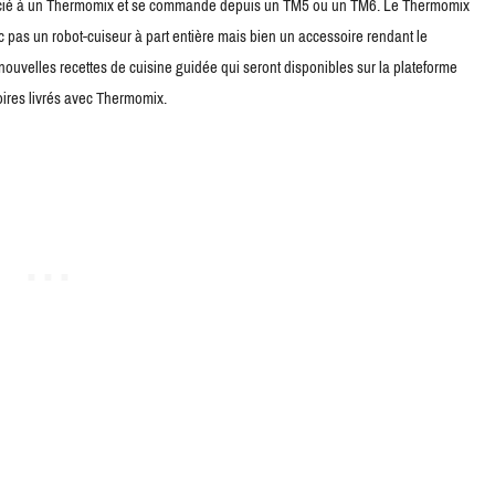
associé à un Thermomix et se commande depuis un TM5 ou un TM6. Le Thermomix
c pas un robot-cuiseur à part entière mais bien un accessoire rendant le
ouvelles recettes de cuisine guidée qui seront disponibles sur la plateforme
oires livrés avec Thermomix.