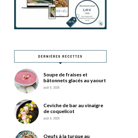
DERNIÈRES RECETTES
Soupe de fraises et
bâtonnets glacés au yaourt
août 6, 2026
Ceviche de bar au vinaigre
de coquelicot
août 6, 2026
Oeufs à la turque au