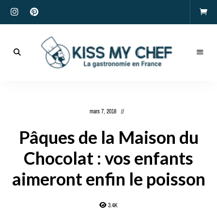
Actualités
gastronomiques
Kiss
et
recettes
My
mars 7, 2018
Chef
Pâques de la Maison du
Chocolat : vos enfants
aimeront enfin le poisson
3.4K