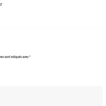
er
res sont indiqués avec
*