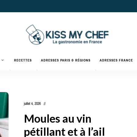
Actualités
gastronomiques
Kiss
RECETTES
ADRESSES PARIS & RÉGIONS
ADRESSES FRANCE
et
recettes
My
Chef
juillet 4, 2026
Moules au vin
pétillant et à l’ail