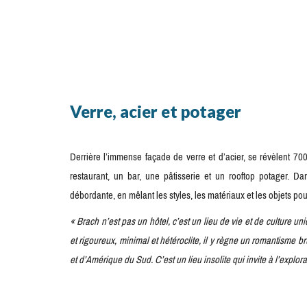
Verre, acier et potager
Derrière l’immense façade de verre et d’acier, se révèlent 700
restaurant, un bar, une pâtisserie et un rooftop potager. Da
débordante, en mêlant les styles, les matériaux et les objets p
« Brach n’est pas un hôtel, c’est un lieu de vie et de culture un
et rigoureux, minimal et hétéroclite, il y règne un romantisme br
et d’Amérique du Sud. C’est un lieu insolite qui invite à l’explor