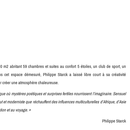
0 m2 abritant 59 chambres et suites au confort 5 étoiles, un club de sport, un
ns cet espace démesuré, Philippe Starck a laissé libre court à sa créativité
our créer une atmosphère chaleureuse.
ique où mystères poétiques et surprises fertiles nourrissent l’imaginaire. Sensuel
ut et moderniste que réchauffent des influences multiculturelles d’Afrique, d’Asie
ation et au voyage. »
Philippe Starck