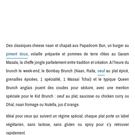
Des classiques cheese naan et chapati aux Papadoom Bun, un burger au
piment doux
, volaille préparée et pommes de terre rôties au Garam
Masala, la cheffe jongle parfaitement entre tradition et création. A l’heure du
brunch le week-end, le Bombay Brunch (Naan, Raïta,
oeuf
au plat épicé,
grenailles épicées, 1 spécialité, 1 Massaï Tchaï) et le typique Queen
Brunch anglais jouent des coudes pour séduire, avec une mention
spéciale pour le Kid Brunch : oeuf au plat, saucisse ou chicken curry ou
Dhal, naan fromage ou Nutella, jus d’orange.
Idéal pour ceux qui suivent un régime spécial, chaque plat porte un label
végétarien, sans lactose, sans gluten ou spicy pour s’y retrouver
rapidement.