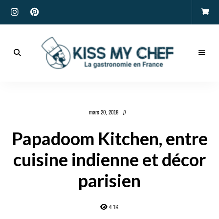
Actualités
gastronomiques
Kiss
et
recettes
My
mars 20, 2018
Chef
Papadoom Kitchen, entre
cuisine indienne et décor
parisien
4.1K