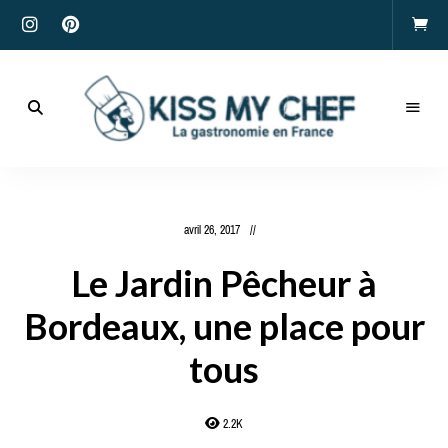
Actualités
gastronomiques
Kiss
et
recettes
My
avril 26, 2017
Chef
Le Jardin Pêcheur à
Bordeaux, une place pour
tous
2.2K