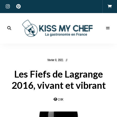
Actualités
gastronomiques
Kiss
et
recettes
My
février 8, 2021
Chef
Les Fiefs de Lagrange
2016, vivant et vibrant
2.6K