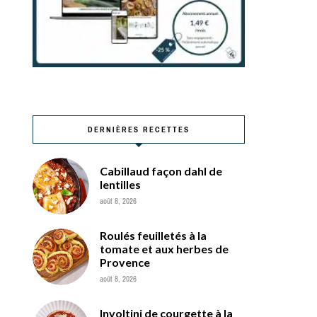
DERNIÈRES RECETTES
Cabillaud façon dahl de
lentilles
août 8, 2026
Roulés feuilletés à la
tomate et aux herbes de
Provence
août 8, 2026
Involtini de courgette à la