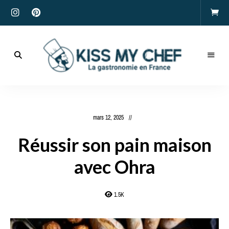
Actualités
gastronomiques
Kiss
et
recettes
My
mars 12, 2025
Chef
Réussir son pain maison
avec Ohra
1.5K