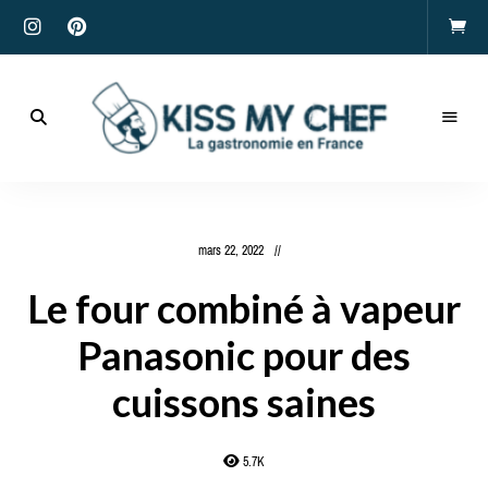
Actualités
gastronomiques
Kiss
et
recettes
My
mars 22, 2022
Chef
Le four combiné à vapeur
Panasonic pour des
cuissons saines
5.7K