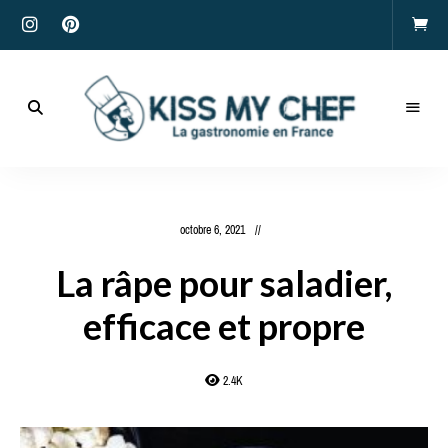
Actualités
gastronomiques
Kiss
et
recettes
My
octobre 6, 2021
Chef
La râpe pour saladier,
efficace et propre
2.4K