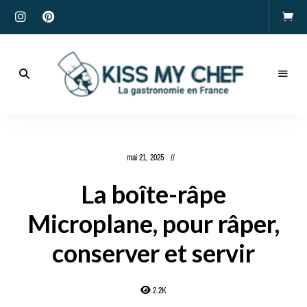
Actualités
gastronomiques
Kiss
et
recettes
My
mai 21, 2025
Chef
La boîte-râpe
Microplane, pour râper,
conserver et servir
2.2K