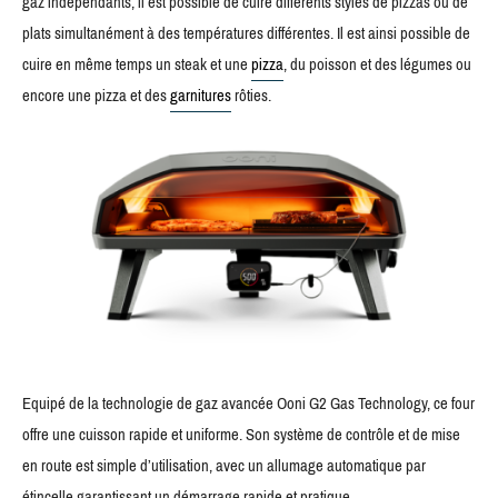
gaz indépendants, il est possible de cuire différents styles de pizzas ou de
plats simultanément à des températures différentes. Il est ainsi possible de
cuire en même temps un steak et une
pizza
, du poisson et des légumes ou
encore une pizza et des
garnitures
rôties.
Equipé de la technologie de gaz avancée Ooni G2 Gas Technology, ce four
offre une cuisson rapide et uniforme. Son système de contrôle et de mise
en route est simple d’utilisation, avec un allumage automatique par
étincelle garantissant un démarrage rapide et pratique.