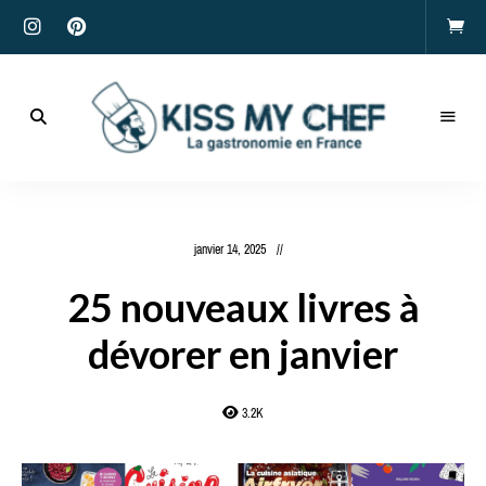
Actualités
gastronomiques
Kiss
et
recettes
My
janvier 14, 2025
Chef
25 nouveaux livres à
dévorer en janvier
3.2K